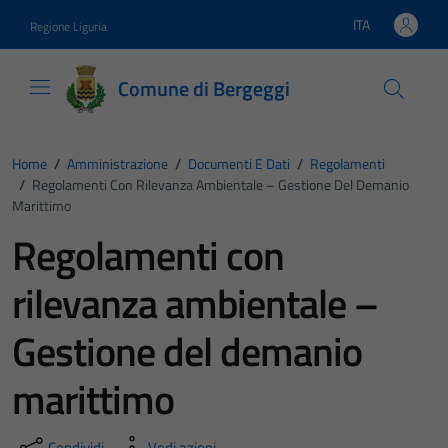
Vai ai contenuti
Vai al footer
ITA
Regione Liguria
Lingua attiva:
Comune di Bergeggi
Home
/
Amministrazione
/
Documenti E Dati
/
Regolamenti
/
Regolamenti Con Rilevanza Ambientale – Gestione Del Demanio
Marittimo
Regolamenti con
rilevanza ambientale –
Gestione del demanio
marittimo
Condividi
Vedi azioni