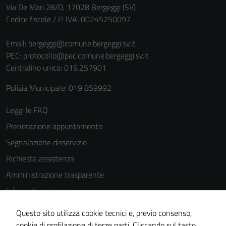
Via De Mari 28/D, 17028 Bergeggi (SV)
Codice fiscale / P. IVA: 00245250097
Email:
bergeggi@comune.bergeggi.sv.it
PEC:
protocollo@pec.comune.bergeggi.sv.it
Centralino unico: 019.257901
Tecnici
Polizia Municipale: 019 859992
Questi cookie
sono necessari
Leggi le FAQ
per il
Prenotazione appuntamento
funzionamento
Segnalazione disservizio
del sito e non
possono
Richiesta assistenza
essere
Amministrazione trasparente
disabilitati.
Informativa privacy
Questi cookie
non raccolgono
Cookie Policy
Questo sito utilizza cookie tecnici e, previo consenso,
informazioni
Note legali
cookie di profilazione di terze parti. Cliccando sul tasto