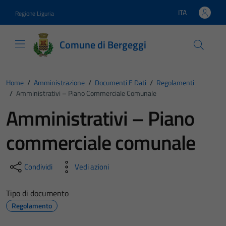
Vai ai contenuti
Vai al footer
ITA
Regione Liguria
Lingua attiva:
Comune di Bergeggi
Home
/
Amministrazione
/
Documenti E Dati
/
Regolamenti
/
Amministrativi – Piano Commerciale Comunale
Amministrativi – Piano
commerciale comunale
Condividi
Vedi azioni
Tipo di documento
Regolamento