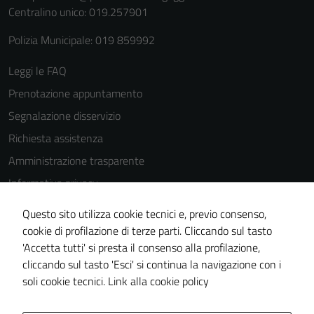
Centralino unico: 019.257901
Polizia Municipale: 019 859992
Leggi le FAQ
Tecnici
Prenotazione appuntamento
Questi cookie
sono necessari
Segnalazione disservizio
per il
Richiesta assistenza
funzionamento
Amministrazione trasparente
del sito e non
possono
Informativa privacy
essere
Cookie Policy
disabilitati.
Questo sito utilizza cookie tecnici e, previo consenso,
Note legali
Questi cookie
cookie di profilazione di terze parti. Cliccando sul tasto
non raccolgono
'Accetta tutti' si presta il consenso alla profilazione,
Dichiarazione di accessibilità
informazioni
cliccando sul tasto 'Esci' si continua la navigazione con i
Piano di miglioramento del sito
personali.
soli cookie tecnici.
Link alla cookie policy