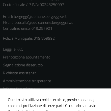
Codice fiscale / P. IVA: 00245250097
Email:
bergeggi@comune.bergeggi.sv.it
PEC:
protocollo@pec.comune.bergeggi.sv.it
Centralino unico: 019.257901
Polizia Municipale: 019 859992
Leggi le FAQ
Prenotazione appuntamento
Segnalazione disservizio
Richiesta assistenza
Amministrazione trasparente
Informativa privacy
Tecnici
Cookie Policy
Questo sito utilizza cookie tecnici e, previo consenso,
Questi cookie
Note legali
cookie di profilazione di terze parti. Cliccando sul tasto
sono necessari