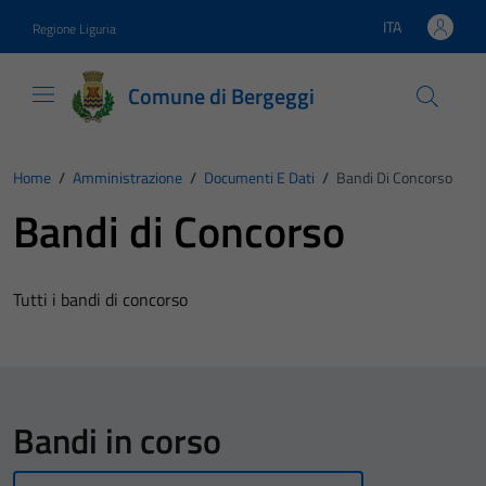
Vai ai contenuti
Vai al footer
ITA
Regione Liguria
Lingua attiva:
Comune di Bergeggi
Home
/
Amministrazione
/
Documenti E Dati
/
Bandi Di Concorso
Bandi di Concorso
Tutti i bandi di concorso
Bandi in corso