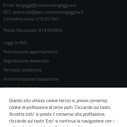
Email:
bergeggi@comune.bergeggi.sv.it
PEC:
protocollo@pec.comune.bergeggi.sv.it
Centralino unico: 019.257901
Polizia Municipale: 019 859992
Leggi le FAQ
Prenotazione appuntamento
Segnalazione disservizio
Richiesta assistenza
Amministrazione trasparente
Informativa privacy
Cookie Policy
Questo sito utilizza cookie tecnici e, previo consenso,
Tecnici
Note legali
cookie di profilazione di terze parti. Cliccando sul tasto
Questi cookie
'Accetta tutti' si presta il consenso alla profilazione,
Dichiarazione di accessibilità
sono necessari
cliccando sul tasto 'Esci' si continua la navigazione con i
per il
Piano di miglioramento del sito