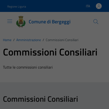
Vai ai contenuti
Vai al footer
ITA
Regione Liguria
Lingua attiva:
Comune di Bergeggi
Home
/
Amministrazione
/
Commissioni Consiliari
Commissioni Consiliari
Tutte le commissioni consiliari
Commissioni Consiliari